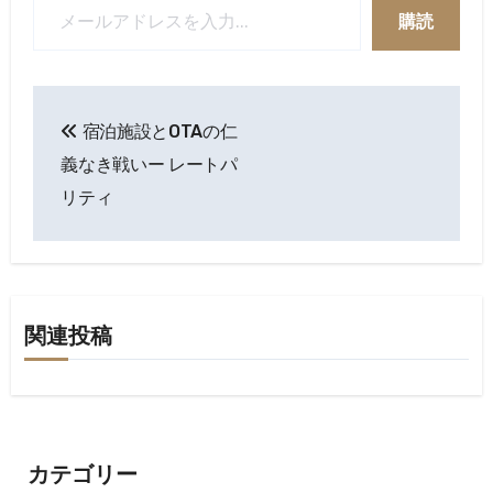
購読
投
宿泊施設とOTAの仁
稿
義なき戦いー レートパ
ナ
リティ
ビ
ゲ
ー
関連投稿
シ
ョ
ン
カテゴリー