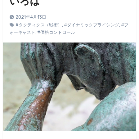
いろは
2021年4月13日
#タクティクス（戦術）
,
#ダイナミックプライシング
,
#フ
ォーキャスト
,
#価格コントロール