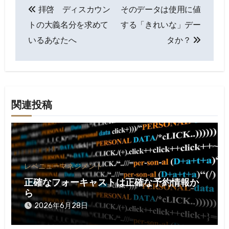
拝啓 ディスカウン
そのデータは使用に値
稿
トの大義名分を求めて
する「きれいな」デー
ナ
いるあなたへ
タか？
ビ
ゲ
ー
関連投稿
シ
ョ
ン
レベニューマネジメント
正確なフォーキャストは正確な予約情報か
ら
2026年6月28日