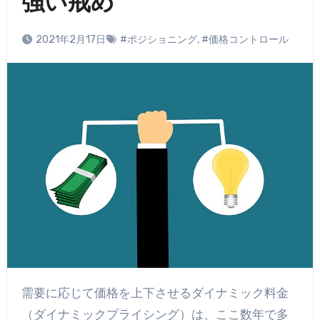
強い戒め
2021年2月17日
#ポジショニング
,
#価格コントロール
需要に応じて価格を上下させるダイナミック料金
（ダイナミックプライシング）は、ここ数年で多