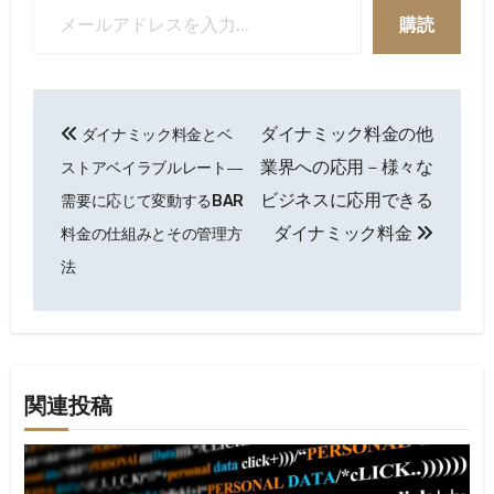
購読
投
ダイナミック料金の他
ダイナミック料金とベ
稿
業界への応用－様々な
ストアベイラブルレート―
ナ
ビジネスに応用できる
需要に応じて変動するBAR
ダイナミック料金
料金の仕組みとその管理方
ビ
法
ゲ
ー
シ
関連投稿
ョ
ン