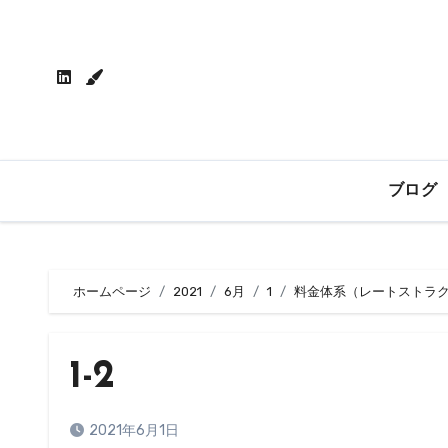
内
容
を
ス
キ
ッ
プ
ブログ
ホームページ
2021
6月
1
料金体系（レートストラ
1-2
2021年6月1日