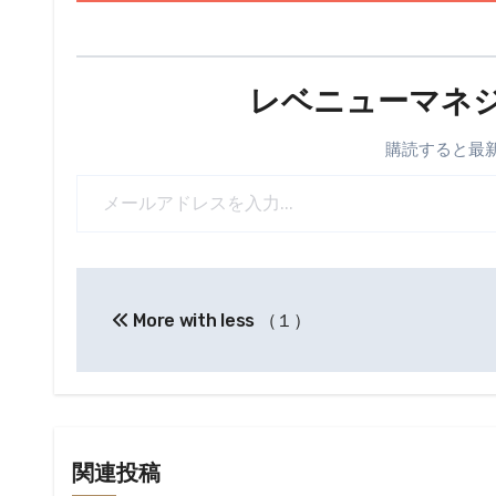
レベニューマネ
購読すると
メールアドレスを入力...
投
More with less （１）
稿
ナ
ビ
ゲ
関連投稿