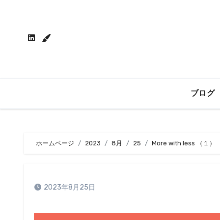
内
容
を
ス
キ
ッ
プ
ブログ
ホームページ
2023
8月
25
More with less （１）
2023年8月25日