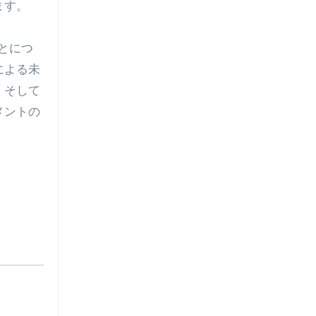
ます。
とにつ
による未
、そして
メントの