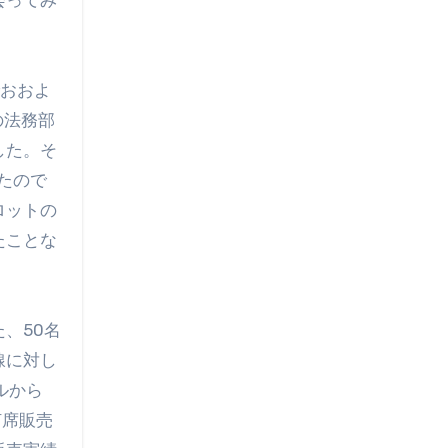
会ってみ
でおおよ
の法務部
した。そ
たので
ロットの
たことな
、50名
線に対し
ルから
何席販売