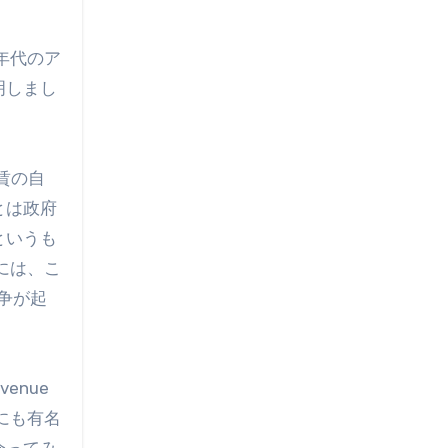
明しまし
賃の自
とは政府
というも
には、こ
争が起
enue
にも有名