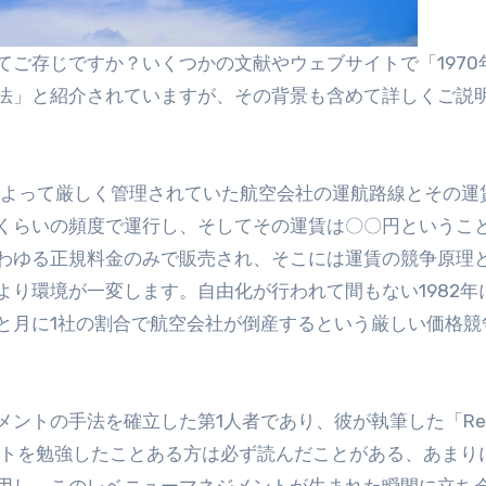
法」と紹介されていますが、その背景も含めて詳しくご説
によって厳しく管理されていた航空会社の運航路線とその運
くらいの頻度で運行し、そしてその運賃は〇〇円というこ
わゆる正規料金のみで販売され、そこには運賃の競争原理
り環境が一変します。自由化が行われて間もない1982年
と月に1社の割合で航空会社が倒産するという厳しい価格競
ントの手法を確立した第1人者であり、彼が執筆した「Rev
ジメントを勉強したことある方は必ず読んだことがある、あまり