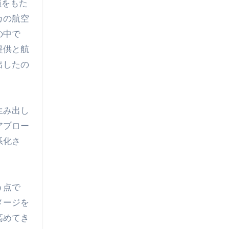
値をもた
カの航空
の中で
提供と航
出したの
生み出し
アプロー
系化さ
う点で
メージを
高めてき