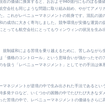
現在の価値に換算すると、おおよそ940億円にものぼる価
航空会社も同じような問題に取り組み始め、やがてアメリ
た。これがレベニューマネジメントの前身です。混乱の波
和の成功に大きく寄与しました。競争環境が安価な運賃の
にとっても航空会社にとってもウィンウィンの状況を生み
、規制緩和による苦境を乗り越えるために、苦しみながら
は「価格のコントロール」という意味合いが強かったその
のを扱う「レベニューマネジメント」としてその手法は体
ーマネジメントが逆境の中で生み出された手法であるとい
時多発テロなど、いくつかの困難の中でたびたび大きなダ
った苦境の中で、レベニューマネジメントの価値をさらに