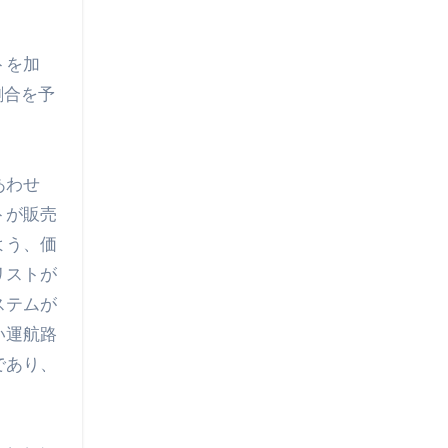
トを加
割合を予
あわせ
トが販売
よう、価
リストが
ステムが
い運航路
であり、