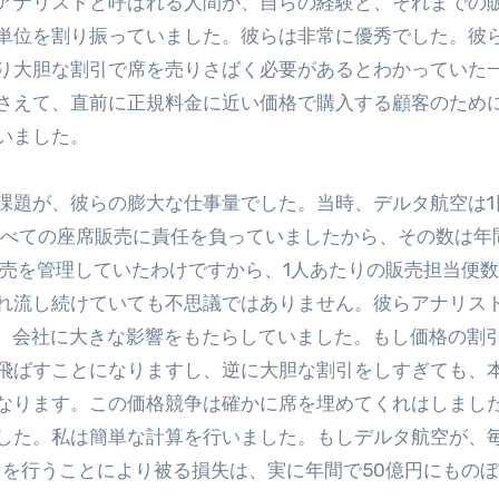
アナリストと呼ばれる人間が、自らの経験と、それまでの
単位を割り振っていました。彼らは非常に優秀でした。彼
り大胆な割引で席を売りさばく必要があるとわかっていた
さえて、直前に正規料金に近い価格で購入する顧客のため
いました。
課題が、彼らの膨大な仕事量でした。当時、デルタ航空は1
すべての座席販売に責任を負っていましたから、その数は年
0便の販売を管理していたわけですから、1人あたりの販売担当便
を垂れ流し続けていても不思議ではありません。彼らアナリス
も、会社に大きな影響をもたらしていました。もし価格の割
飛ばすことになりますし、逆に大胆な割引をしすぎても、
なります。この価格競争は確かに席を埋めてくれはしまし
した。私は簡単な計算を行いました。もしデルタ航空が、
引を行うことにより被る損失は、実に年間で50億円にもの