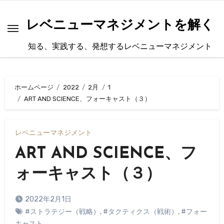
内
容
レベニューマネジメントを解く
を
知る、実践する、発想するレベニューマネジメント
ス
キ
ッ
ホームページ
2022
2月
1
プ
ART AND SCIENCE、フォーキャスト（３）
レベニューマネジメント
ART AND SCIENCE、フ
ォーキャスト（３）
2022年2月1日
#ストラテジー（戦略）
,
#タクティクス（戦術）
,
#フォー
キャスト