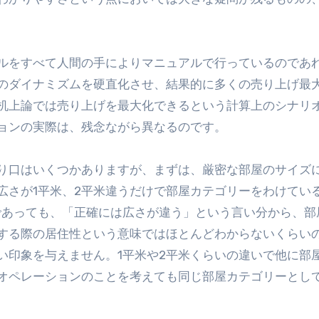
ルをすべて人間の手によりマニュアルで行っているのであ
のダイナミズムを硬直化させ、結果的に多くの売り上げ最
机上論では売り上げを最大化できるという計算上のシナリ
ョンの実際は、残念ながら異なるのです。
り口はいくつかありますが、まずは、厳密な部屋のサイズ
広さが1平米、2平米違うだけで部屋カテゴリーをわけてい
であっても、「正確には広さが違う」という言い分から、部
する際の居住性という意味ではほとんどわからないくらい
い印象を与えません。1平米や2平米くらいの違いで他に部
オペレーションのことを考えても同じ部屋カテゴリーとし