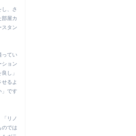
をし、さ
た部屋カ
ースタン
適ってい
ーション
を良し」
させるよ
い」です
、「リノ
ものでは