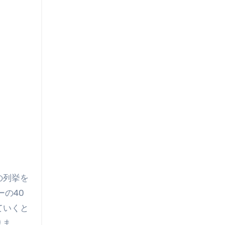
の列挙を
ーの40
ていくと
りま