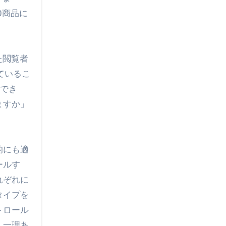
0商品に
た閲覧者
ているこ
ができ
ますか」
的にも適
ールす
れぞれに
タイプを
トロール
、一理あ