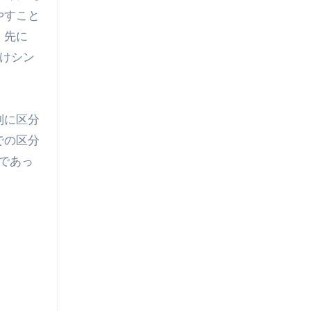
やすこと
。先に
だけシン
別に区分
での区分
であっ