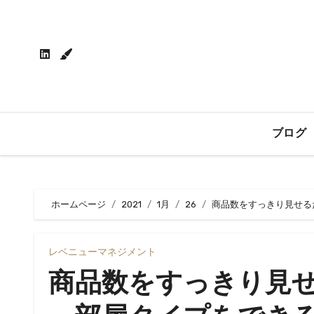
内
容
を
ス
キ
ッ
プ
ブログ
ホームページ
2021
1月
26
商品数をすっきり見せる
レベニューマネジメント
商品数をすっきり見