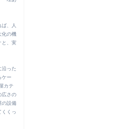
れば、人
大化の機
オと、実
に沿った
るケー
屋カテ
の広さの
屋の設備
てくくっ